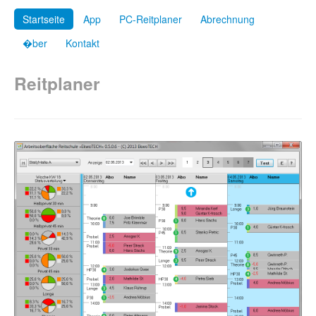
Startseite
App
PC-Reitplaner
Abrechnung
�ber
Kontakt
Reitplaner